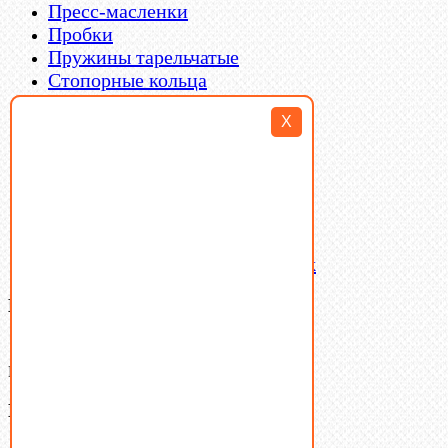
Пресс-масленки
Пробки
Пружины тарельчатые
Стопорные кольца
Такелаж
X
Шайбы
Шпильки
Шплинты
Шпонки
Шпоночная сталь
Штифты
Латунный и бронзовый крепеж
Ваша корзина
(0)
В корзине нет товаров.
Поиск