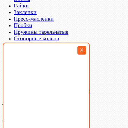
Гайки
Заклепки
Пресс-масленки
Пробки
Пружины тарельчатые
Стопорные кольца
Такелаж
X
Шайбы
Шпильки
Шплинты
Шпонки
Шпоночная сталь
Штифты
Латунный и бронзовый крепеж
Ваша корзина
(0)
В корзине нет товаров.