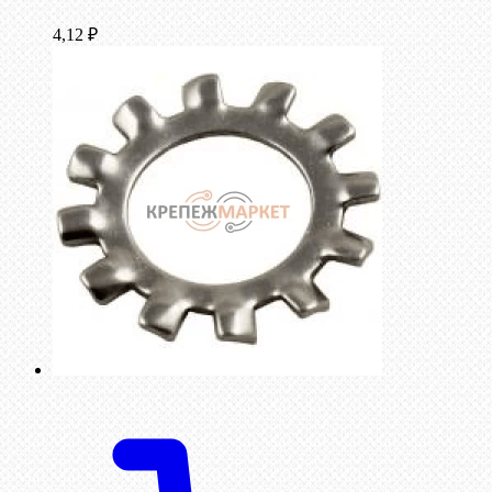
4,12
₽