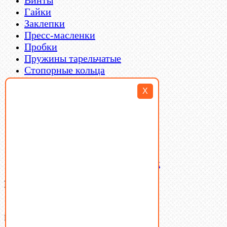
Гайки
Заклепки
Пресс-масленки
Пробки
Пружины тарельчатые
Стопорные кольца
Такелаж
X
Шайбы
Шпильки
Шплинты
Шпонки
Шпоночная сталь
Штифты
Латунный и бронзовый крепеж
Ваша корзина
(0)
В корзине нет товаров.