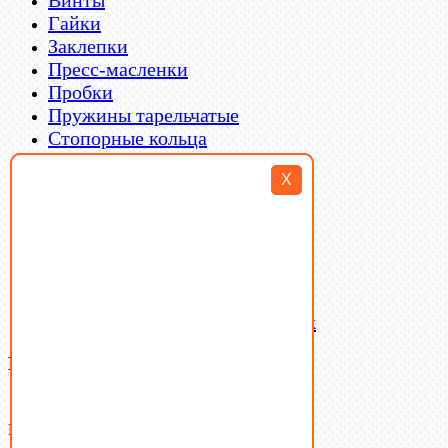
Гайки
Заклепки
Пресс-масленки
Пробки
Пружины тарельчатые
Стопорные кольца
Такелаж
X
Шайбы
Шпильки
Шплинты
Шпонки
Шпоночная сталь
Штифты
Латунный и бронзовый крепеж
Ваша корзина
(0)
В корзине нет товаров.