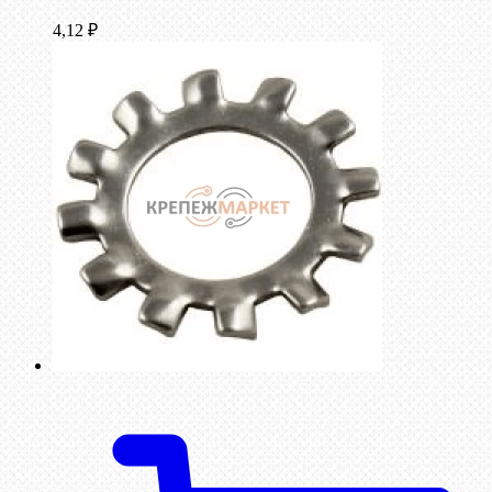
4,12
₽