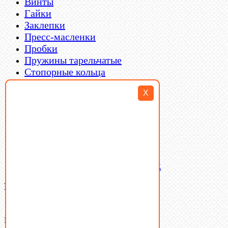
Винты
Гайки
Заклепки
Пресс-масленки
Пробки
Пружины тарельчатые
Стопорные кольца
Такелаж
X
Шайбы
Шпильки
Шплинты
Шпонки
Шпоночная сталь
Штифты
Латунный и бронзовый крепеж
Ваша корзина
(0)
В корзине нет товаров.