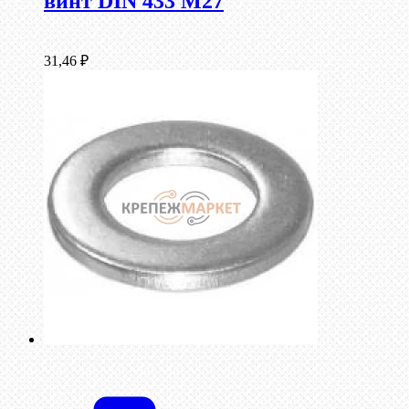
винт DIN 433 М27
31,46
₽