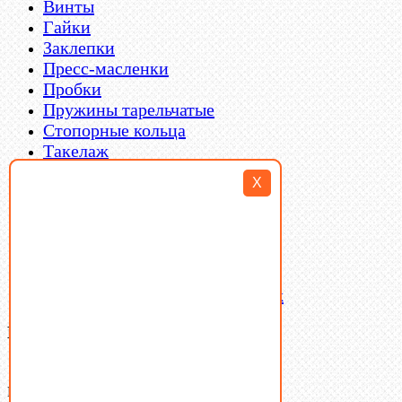
Винты
Гайки
Заклепки
Пресс-масленки
Пробки
Пружины тарельчатые
Стопорные кольца
Такелаж
Шайбы
X
Шпильки
Шплинты
Шпонки
Шпоночная сталь
Штифты
Латунный и бронзовый крепеж
Ваша корзина
(0)
В корзине нет товаров.