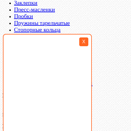
Заклепки
Пресс-масленки
Пробки
Пружины тарельчатые
Стопорные кольца
Такелаж
X
Шайбы
Шпильки
Шплинты
Шпонки
Шпоночная сталь
Штифты
Латунный и бронзовый крепеж
Ваша корзина
(0)
В корзине нет товаров.
Поиск