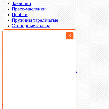
Заклепки
Пресс-масленки
Пробки
Пружины тарельчатые
Стопорные кольца
Такелаж
X
Шайбы
Шпильки
Шплинты
Шпонки
Шпоночная сталь
Штифты
Латунный и бронзовый крепеж
Ваша корзина
(0)
В корзине нет товаров.
Поиск