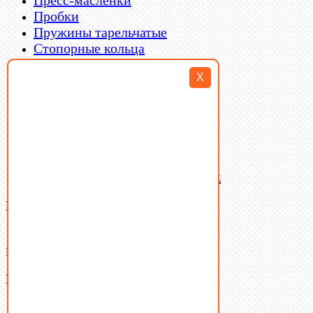
Пробки
Пружины тарельчатые
Стопорные кольца
Такелаж
X
Шайбы
Шпильки
Шплинты
Шпонки
Шпоночная сталь
Штифты
Латунный и бронзовый крепеж
Ваша корзина
(0)
В корзине нет товаров.
Поиск