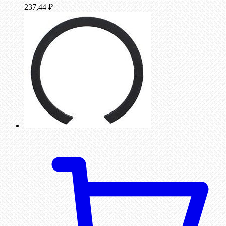
237,44
₽