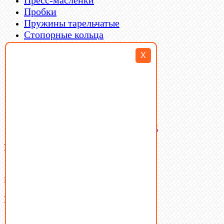
Пробки
Пружины тарельчатые
Стопорные кольца
Такелаж
X
Шайбы
Шпильки
Шплинты
Шпонки
Шпоночная сталь
Штифты
Латунный и бронзовый крепеж
Ваша корзина
(0)
В корзине нет товаров.
Поиск