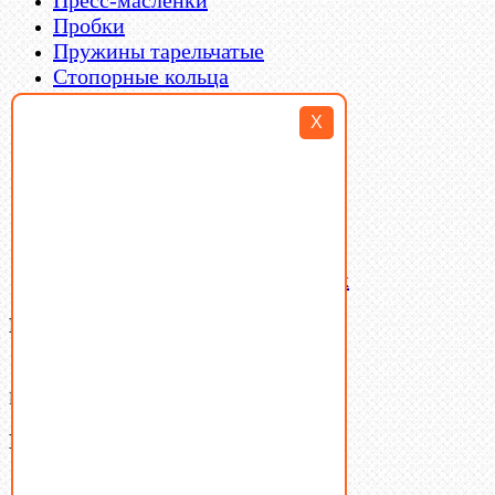
Пробки
Пружины тарельчатые
Стопорные кольца
Такелаж
X
Шайбы
Шпильки
Шплинты
Шпонки
Шпоночная сталь
Штифты
Латунный и бронзовый крепеж
Ваша корзина
(0)
В корзине нет товаров.
Поиск