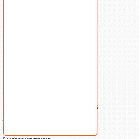
Винты
Гайки
Заклепки
Пресс-масленки
Пробки
Пружины тарельчатые
Стопорные кольца
Такелаж
Шайбы
Шпильки
Шплинты
Шпонки
Шпоночная сталь
Штифты
Латунный и бронзовый крепеж
Ваша корзина
(0)