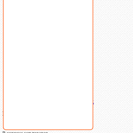
Винты
Гайки
Заклепки
Пресс-масленки
Пробки
Пружины тарельчатые
Стопорные кольца
Такелаж
Шайбы
Шпильки
Шплинты
Шпонки
Шпоночная сталь
Штифты
Латунный и бронзовый крепеж
Ваша корзина
(0)