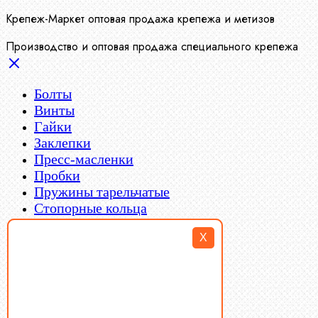
Крепеж-Маркет оптовая продажа крепежа и метизов
Производство и оптовая продажа специального крепежа
Болты
Винты
Гайки
Заклепки
Пресс-масленки
Пробки
Пружины тарельчатые
Стопорные кольца
Такелаж
X
Шайбы
Шпильки
Шплинты
Шпонки
Шпоночная сталь