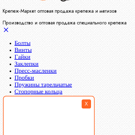
Крепеж-Маркет оптовая продажа крепежа и метизов
Производство и оптовая продажа специального крепежа
Болты
Винты
Гайки
Заклепки
Пресс-масленки
Пробки
Пружины тарельчатые
Стопорные кольца
Такелаж
X
Шайбы
Шпильки
Шплинты
Шпонки
Шпоночная сталь