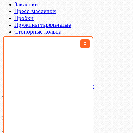
Заклепки
Пресс-масленки
Пробки
Пружины тарельчатые
Стопорные кольца
Такелаж
X
Шайбы
Шпильки
Шплинты
Шпонки
Шпоночная сталь
Штифты
Латунный и бронзовый крепеж
Ваша корзина
(0)
В корзине нет товаров.
Поиск