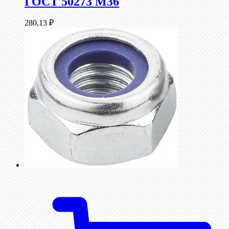
ГОСТ 50273 М36
280,13
₽