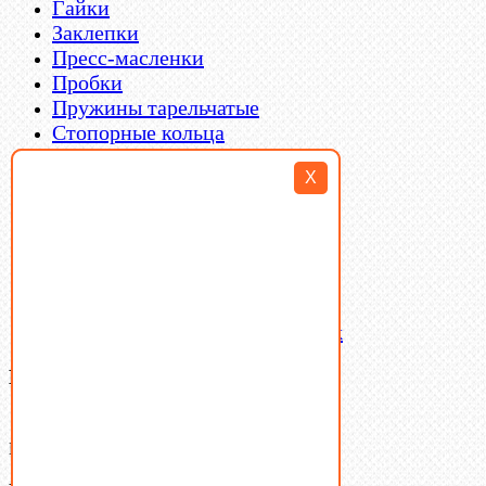
Гайки
Заклепки
Пресс-масленки
Пробки
Пружины тарельчатые
Стопорные кольца
Такелаж
X
Шайбы
Шпильки
Шплинты
Шпонки
Шпоночная сталь
Штифты
Латунный и бронзовый крепеж
Ваша корзина
(0)
В корзине нет товаров.