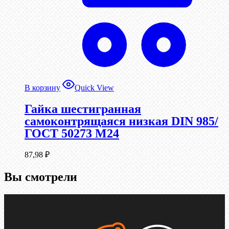
В корзину
Quick View
Гайка шестигранная
самоконтрящаяся низкая DIN 985/
ГОСТ 50273 М24
87,98
₽
Вы смотрели