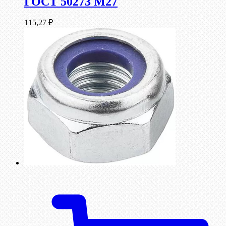
ГОСТ 50273 М27
115,27
₽