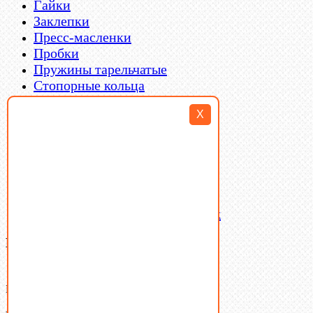
Гайки
Заклепки
Пресс-масленки
Пробки
Пружины тарельчатые
Стопорные кольца
Такелаж
X
Шайбы
Шпильки
Шплинты
Шпонки
Шпоночная сталь
Штифты
Латунный и бронзовый крепеж
Ваша корзина
(0)
В корзине нет товаров.