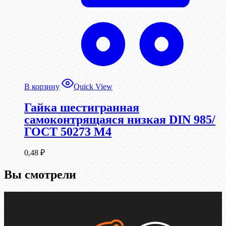
В корзину
Quick View
Гайка шестигранная
самоконтрящаяся низкая DIN 985/
ГОСТ 50273 М4
0,48
₽
Вы смотрели