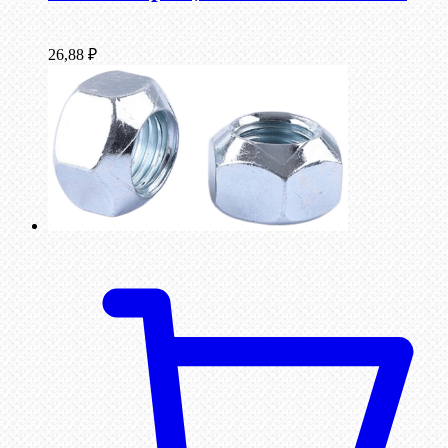
26,88
₽