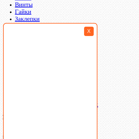
Винты
Гайки
Заклепки
Пресс-масленки
X
Пробки
Пружины тарельчатые
Стопорные кольца
Такелаж
Шайбы
Шпильки
Шплинты
Шпонки
Шпоночная сталь
Штифты
Латунный и бронзовый крепеж
Ваша корзина
(0)
В корзине нет товаров.