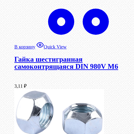
В корзину
Quick View
Гайка шестигранная
самоконтрящаяся DIN 980V М6
3,11
₽