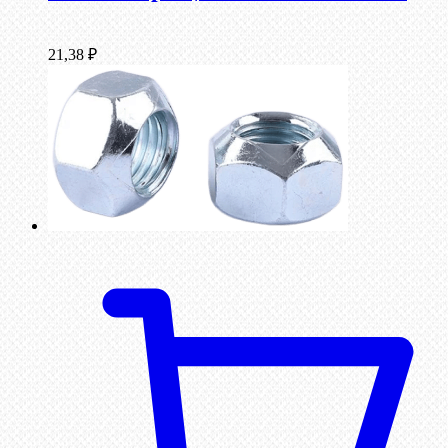
21,38
₽