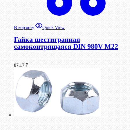
В корзину
Quick View
Гайка шестигранная
самоконтрящаяся DIN 980V М22
87,17
₽