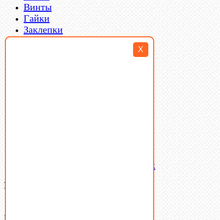
Винты
Гайки
Заклепки
Пресс-масленки
X
Пробки
Пружины тарельчатые
Стопорные кольца
Такелаж
Шайбы
Шпильки
Шплинты
Шпонки
Шпоночная сталь
Штифты
Латунный и бронзовый крепеж
Ваша корзина
(0)
В корзине нет товаров.