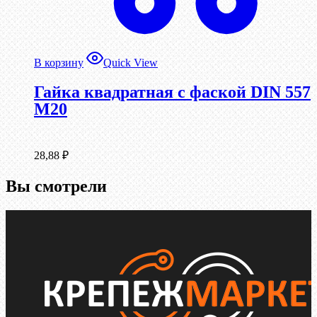
В корзину
Quick View
Гайка квадратная с фаской DIN 557
М20
28,88
₽
Вы смотрели