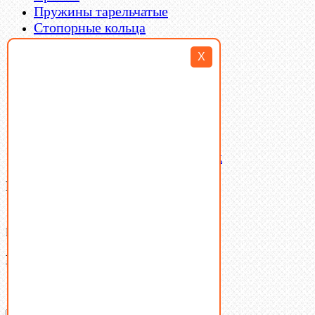
Пружины тарельчатые
Стопорные кольца
Такелаж
X
Шайбы
Шпильки
Шплинты
Шпонки
Шпоночная сталь
Штифты
Латунный и бронзовый крепеж
Ваша корзина
(0)
В корзине нет товаров.
Поиск