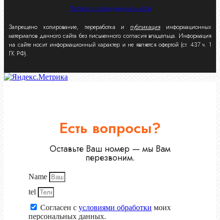
Политика конфиденциальности
Запрещено копирование, переработка и
публикация
информационных
материалов данного сайта без письменного согласия владельца. Информация
на сайте носит информационный характер и не является офертой (ст. 437 ч. 1
ГК РФ).
Есть вопросы?
Оставьте Ваш номер — мы Вам
перезвоним.
Name
tel
Согласен с
условиями обработки
моих
персональных данных.