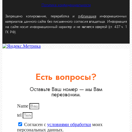
Политика конфиденциальности
Запрещено копирование, переработка и
публикация
информационных
материалов данного сайта без письменного согласия владельца. Информация
на сайте носит информационный характер и не является офертой (ст. 437 ч. 1
ГК РФ).
Есть вопросы?
Оставьте Ваш номер — мы Вам
перезвоним.
Name
tel
Согласен с
условиями обработки
моих
персональных данных.