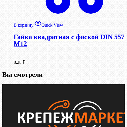
В корзину
Quick View
Гайка квадратная с фаской DIN 557
М12
8,28
₽
Вы смотрели