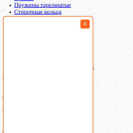
Пружины тарельчатые
Стопорные кольца
Такелаж
X
Шайбы
Шпильки
Шплинты
Шпонки
Шпоночная сталь
Штифты
Латунный и бронзовый крепеж
Ваша корзина
(0)
В корзине нет товаров.
Поиск