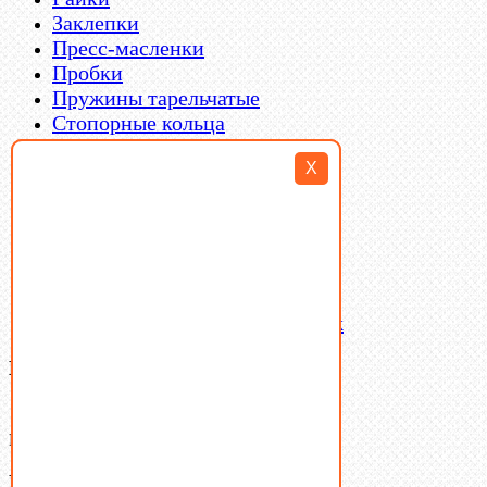
Заклепки
Пресс-масленки
Пробки
Пружины тарельчатые
Стопорные кольца
Такелаж
X
Шайбы
Шпильки
Шплинты
Шпонки
Шпоночная сталь
Штифты
Латунный и бронзовый крепеж
Ваша корзина
(0)
В корзине нет товаров.
Поиск