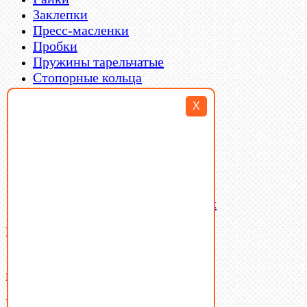
Заклепки
Пресс-масленки
Пробки
Пружины тарельчатые
Стопорные кольца
Такелаж
X
Шайбы
Шпильки
Шплинты
Шпонки
Шпоночная сталь
Штифты
Латунный и бронзовый крепеж
Ваша корзина
(0)
В корзине нет товаров.
Поиск