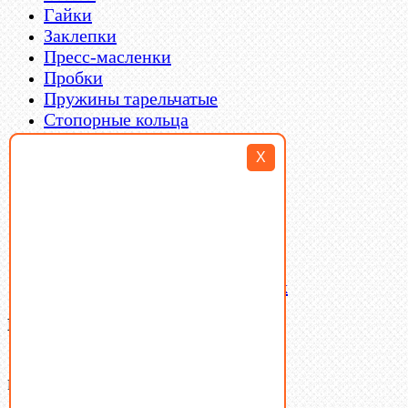
Гайки
Заклепки
Пресс-масленки
Пробки
Пружины тарельчатые
Стопорные кольца
Такелаж
X
Шайбы
Шпильки
Шплинты
Шпонки
Шпоночная сталь
Штифты
Латунный и бронзовый крепеж
Ваша корзина
(0)
В корзине нет товаров.