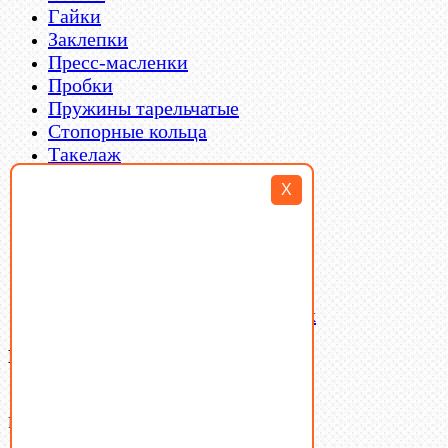
Гайки
Заклепки
Пресс-масленки
Пробки
Пружины тарельчатые
Стопорные кольца
Такелаж
Шайбы
X
Шпильки
Шплинты
Шпонки
Шпоночная сталь
Штифты
Латунный и бронзовый крепеж
Ваша корзина
(0)
В корзине нет товаров.