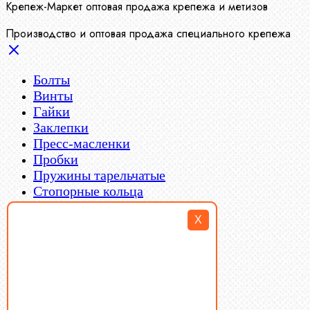
Крепеж-Маркет оптовая продажа крепежа и метизов
Производство и оптовая продажа специального крепежа
Болты
Винты
Гайки
Заклепки
Пресс-масленки
Пробки
Пружины тарельчатые
Стопорные кольца
Такелаж
X
Шайбы
Шпильки
Шплинты
Шпонки
Шпоночная сталь
Штифты