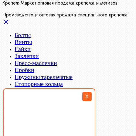
Крепеж-Маркет оптовая продажа крепежа и метизов
Производство и оптовая продажа специального крепежа
Болты
Винты
Гайки
Заклепки
Пресс-масленки
Пробки
Пружины тарельчатые
Стопорные кольца
Такелаж
X
Шайбы
Шпильки
Шплинты
Шпонки
Шпоночная сталь
Штифты