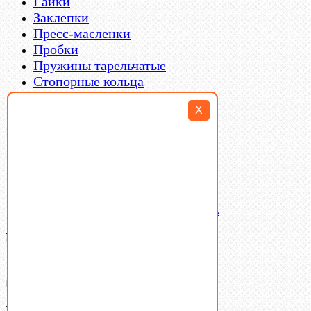
Гайки
Заклепки
Пресс-масленки
Пробки
Пружины тарельчатые
Стопорные кольца
Такелаж
X
Шайбы
Шпильки
Шплинты
Шпонки
Шпоночная сталь
Штифты
Латунный и бронзовый крепеж
Ваша корзина
(0)
В корзине нет товаров.
Поиск