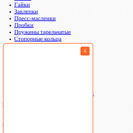
Гайки
Заклепки
Пресс-масленки
Пробки
Пружины тарельчатые
Стопорные кольца
Такелаж
X
Шайбы
Шпильки
Шплинты
Шпонки
Шпоночная сталь
Штифты
Латунный и бронзовый крепеж
Ваша корзина
(0)
В корзине нет товаров.