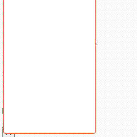
Шпильки
Шплинты
Шпонки
Шпоночная сталь
Штифты
Латунный и бронзовый крепеж
Ваша корзина
(0)
В корзине нет товаров.
Поиск
Don't show this popup again