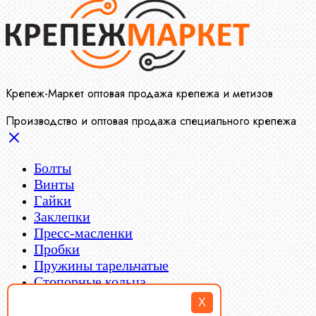
Крепеж-Маркет оптовая продажа крепежа и метизов
Производство и оптовая продажа специального крепежа
Болты
Винты
Гайки
Заклепки
Пресс-масленки
Пробки
Пружины тарельчатые
Стопорные кольца
Такелаж
X
Шайбы