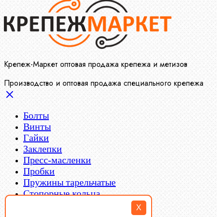
Крепеж-Маркет оптовая продажа крепежа и метизов
Производство и оптовая продажа специального крепежа
Болты
Винты
Гайки
Заклепки
Пресс-масленки
Пробки
Пружины тарельчатые
Стопорные кольца
Такелаж
X
Шайбы