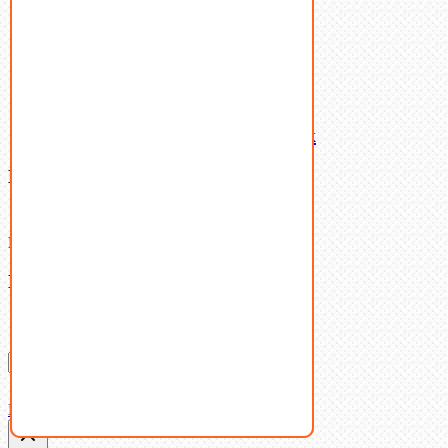
Шпильки
Шплинты
Шпонки
Шпоночная сталь
Штифты
Латунный и бронзовый крепеж
Ваша корзина
(0)
В корзине нет товаров.
Поиск
Don't show this popup again