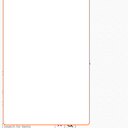
Пружины тарельчатые
Стопорные кольца
Такелаж
Шайбы
Шпильки
Шплинты
Шпонки
Шпоночная сталь
Штифты
Латунный и бронзовый крепеж
Ваша корзина
(0)
В корзине нет товаров.
Поиск