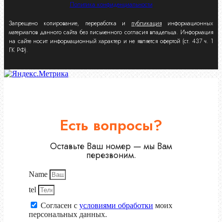
Политика конфиденциальности
Запрещено копирование, переработка и
публикация
информационных
материалов данного сайта без письменного согласия владельца. Информация
на сайте носит информационный характер и не является офертой (ст. 437 ч. 1
ГК РФ).
Есть вопросы?
Оставьте Ваш номер — мы Вам
перезвоним.
Name
tel
Согласен с
условиями обработки
моих
персональных данных.