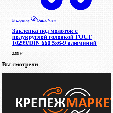
В корзину
Quick View
Заклепка под молоток с
полукруглой головкой ГОСТ
10299/DIN 660 5х6-9 алюминий
2,99
₽
Вы смотрели