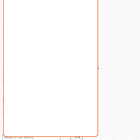
Пружины тарельчатые
Стопорные кольца
Такелаж
Шайбы
Шпильки
Шплинты
Шпонки
Шпоночная сталь
Штифты
Латунный и бронзовый крепеж
Ваша корзина
(0)
В корзине нет товаров.
Поиск