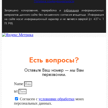
Политика конфиденциальности
Запрещено копирование, переработка и
публикация
информационных
материалов данного сайта без письменного согласия владельца. Информация
на сайте носит информационный характер и не является офертой (ст. 437 ч. 1
ГК РФ).
Есть вопросы?
Оставьте Ваш номер — мы Вам
перезвоним.
Name
tel
Согласен с
условиями обработки
моих
персональных данных.