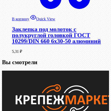
В корзину
Quick View
Заклепка под молоток с
полукруглой головкой ГОСТ
10299/DIN 660 6х30-50 алюминий
5,31
₽
Вы смотрели