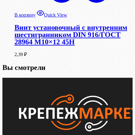
В корзину
Quick View
Винт установочный с внутренним
шестигранником DIN 916/ГОСТ
28964 М10×12 45Н
2,39
₽
Вы смотрели