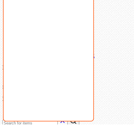
Такелаж
Шайбы
Шпильки
Шплинты
Шпонки
Шпоночная сталь
Штифты
Латунный и бронзовый крепеж
Ваша корзина
(0)
В корзине нет товаров.
Поиск