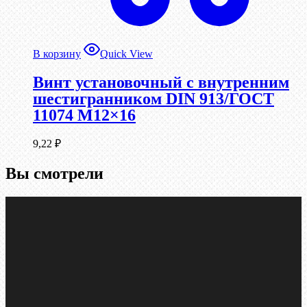
В корзину
Quick View
Винт установочный с внутренним
шестигранником DIN 913/ГОСТ
11074 М12×16
9,22
₽
Вы смотрели