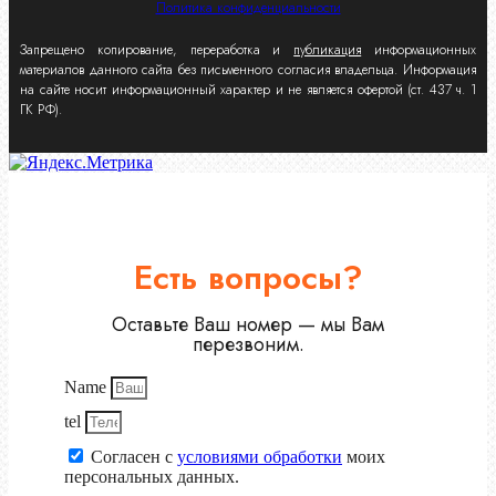
Политика конфиденциальности
Запрещено копирование, переработка и
публикация
информационных
материалов данного сайта без письменного согласия владельца. Информация
на сайте носит информационный характер и не является офертой (ст. 437 ч. 1
ГК РФ).
Есть вопросы?
Оставьте Ваш номер — мы Вам
перезвоним.
Name
tel
Согласен с
условиями обработки
моих
персональных данных.