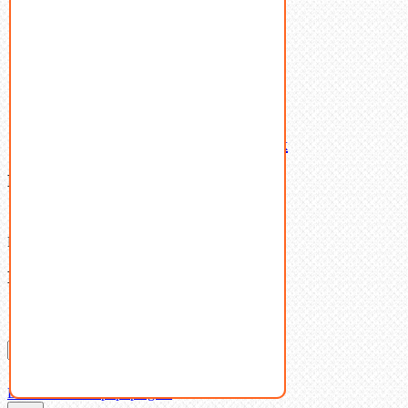
Пробки
Пружины тарельчатые
Стопорные кольца
Такелаж
Шайбы
Шпильки
Шплинты
Шпонки
Шпоночная сталь
Штифты
Латунный и бронзовый крепеж
Ваша корзина
(0)
В корзине нет товаров.
Поиск