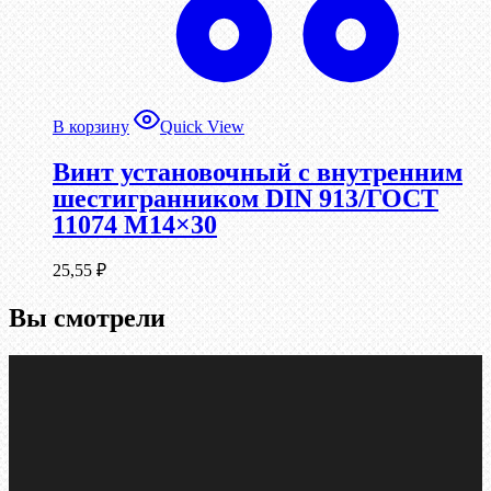
В корзину
Quick View
Винт установочный с внутренним
шестигранником DIN 913/ГОСТ
11074 М14×30
25,55
₽
Вы смотрели