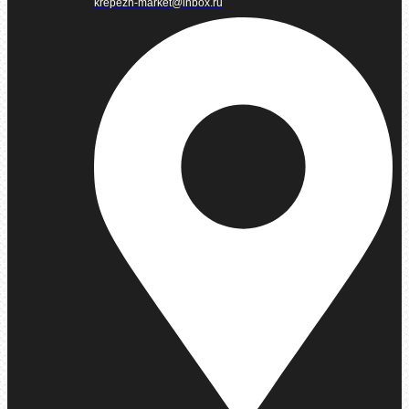
krepezh-market@inbox.ru