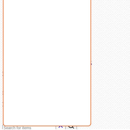
Пружины тарельчатые
Стопорные кольца
Такелаж
Шайбы
Шпильки
Шплинты
Шпонки
Шпоночная сталь
Штифты
Латунный и бронзовый крепеж
Ваша корзина
(0)
В корзине нет товаров.
Поиск