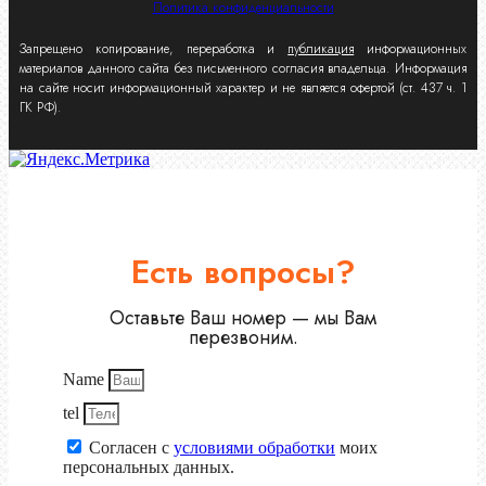
Политика конфиденциальности
Запрещено копирование, переработка и
публикация
информационных
материалов данного сайта без письменного согласия владельца. Информация
на сайте носит информационный характер и не является офертой (ст. 437 ч. 1
ГК РФ).
Есть вопросы?
Оставьте Ваш номер — мы Вам
перезвоним.
Name
tel
Согласен с
условиями обработки
моих
персональных данных.