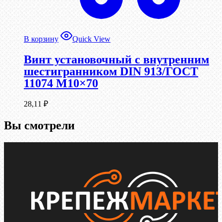
В корзину
Quick View
Винт установочный с внутренним
шестигранником DIN 913/ГОСТ
11074 М10×70
28,11
₽
Вы смотрели