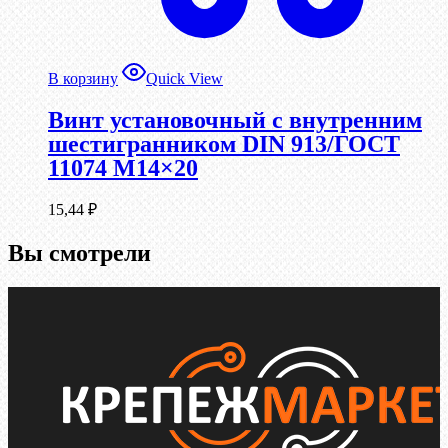
В корзину
Quick View
Винт установочный с внутренним
шестигранником DIN 913/ГОСТ
11074 М14×20
15,44
₽
Вы смотрели