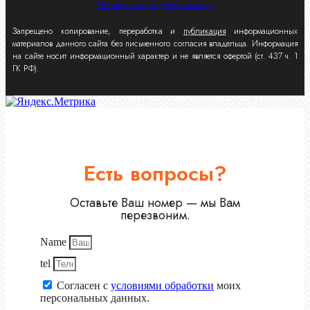
Политика конфиденциальности
Запрещено копирование, переработка и
публикация
информационных
материалов данного сайта без письменного согласия владельца. Информация
на сайте носит информационный характер и не является офертой (ст. 437 ч. 1
ГК РФ).
Есть вопросы?
Оставьте Ваш номер — мы Вам
перезвоним.
Name
tel
Согласен с
условиями обработки
моих
персональных данных.