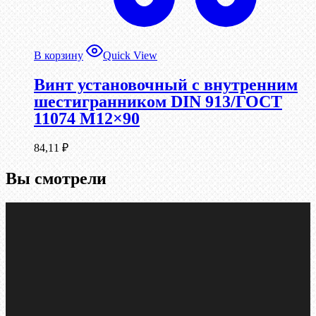
В корзину
Quick View
Винт установочный с внутренним
шестигранником DIN 913/ГОСТ
11074 М12×90
84,11
₽
Вы смотрели