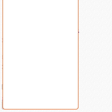
Пружины тарельчатые
Стопорные кольца
Такелаж
Шайбы
Шпильки
Шплинты
Шпонки
Шпоночная сталь
Штифты
Латунный и бронзовый крепеж
Ваша корзина
(0)
В корзине нет товаров.
Поиск