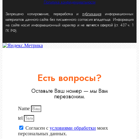
Политика конфиденциальности
Запрещено копирование, переработка и
публикация
информационных
материалов данного сайта без письменного согласия владельца. Информация
на сайте носит информационный характер и не является офертой (ст. 437 ч. 1
ГК РФ).
Есть вопросы?
Оставьте Ваш номер — мы Вам
перезвоним.
Name
tel
Согласен с
условиями обработки
моих
персональных данных.