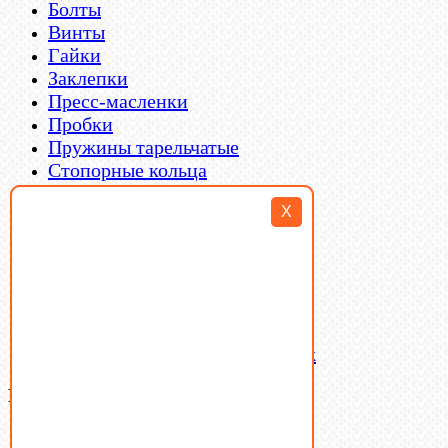
Болты
Винты
Гайки
Заклепки
Пресс-масленки
Пробки
Пружины тарельчатые
Стопорные кольца
Такелаж
X
Шайбы
Шпильки
Шплинты
Шпонки
Шпоночная сталь
Штифты
Латунный и бронзовый крепеж
Ваша корзина
(0)