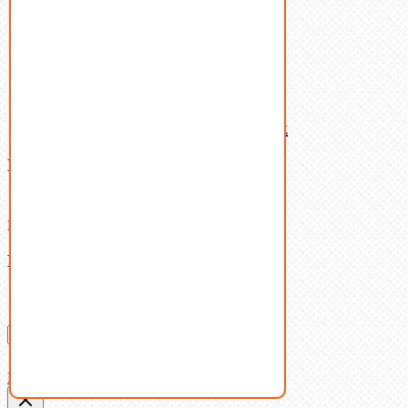
Шайбы
Шпильки
Шплинты
Шпонки
Шпоночная сталь
Штифты
Латунный и бронзовый крепеж
Ваша корзина
(0)
В корзине нет товаров.
Поиск
Don't show this popup again