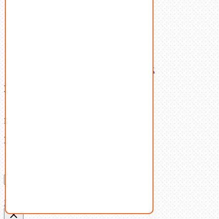
Шайбы
Шпильки
Шплинты
Шпонки
Шпоночная сталь
Штифты
Латунный и бронзовый крепеж
Ваша корзина
(0)
В корзине нет товаров.
Поиск
Don't show this popup again