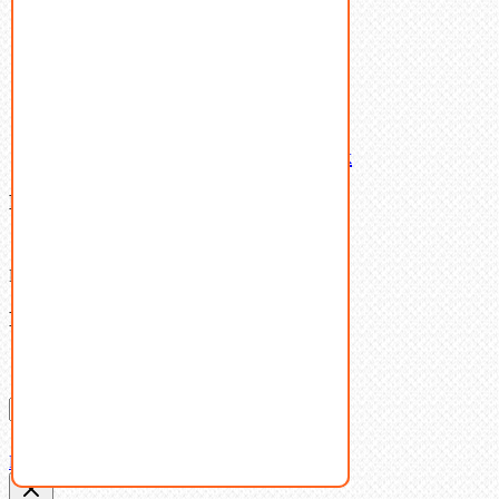
Шайбы
Шпильки
Шплинты
Шпонки
Шпоночная сталь
Штифты
Латунный и бронзовый крепеж
Ваша корзина
(0)
В корзине нет товаров.
Поиск
Don't show this popup again