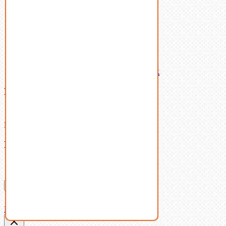
Шайбы
Шпильки
Шплинты
Шпонки
Шпоночная сталь
Штифты
Латунный и бронзовый крепеж
Ваша корзина
(0)
В корзине нет товаров.
Поиск
Don't show this popup again