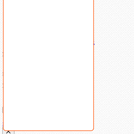
Шайбы
Шпильки
Шплинты
Шпонки
Шпоночная сталь
Штифты
Латунный и бронзовый крепеж
Ваша корзина
(0)
В корзине нет товаров.
Поиск
Don't show this popup again