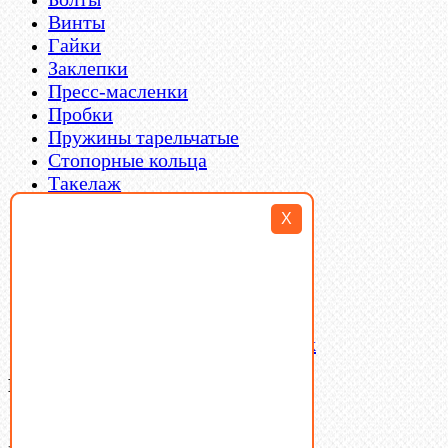
Винты
Гайки
Заклепки
Пресс-масленки
Пробки
Пружины тарельчатые
Стопорные кольца
Такелаж
Шайбы
X
Шпильки
Шплинты
Шпонки
Шпоночная сталь
Штифты
Латунный и бронзовый крепеж
Ваша корзина
(0)