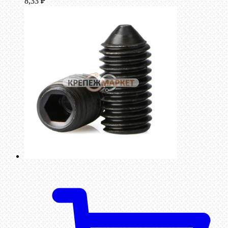
8,33
₽