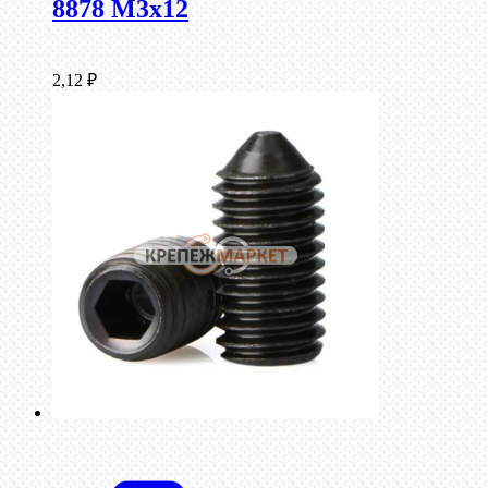
8878 M3x12
2,12
₽