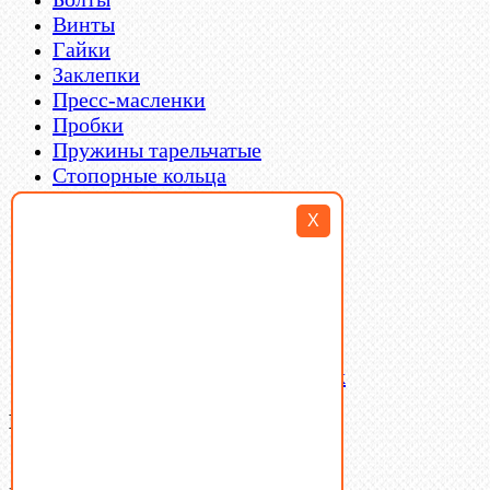
Винты
Гайки
Заклепки
Пресс-масленки
Пробки
Пружины тарельчатые
Стопорные кольца
Такелаж
X
Шайбы
Шпильки
Шплинты
Шпонки
Шпоночная сталь
Штифты
Латунный и бронзовый крепеж
Ваша корзина
(0)