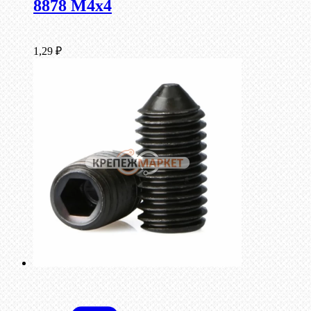
8878 M4x4
1,29
₽