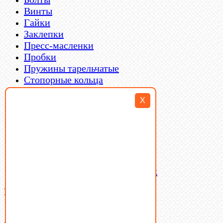
Винты
Гайки
Заклепки
Пресс-масленки
Пробки
Пружины тарельчатые
Стопорные кольца
Такелаж
X
Шайбы
Шпильки
Шплинты
Шпонки
Шпоночная сталь
Штифты
Латунный и бронзовый крепеж
Ваша корзина
(0)