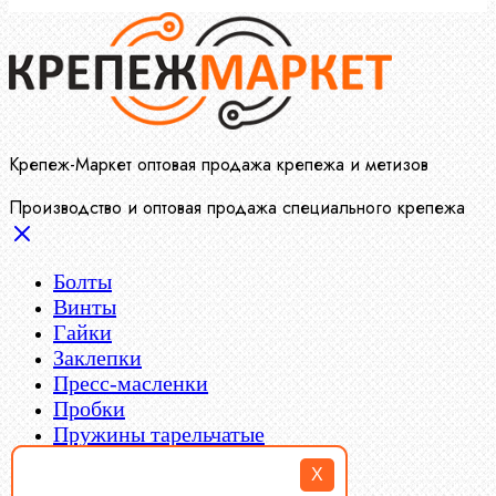
Крепеж-Маркет оптовая продажа крепежа и метизов
Производство и оптовая продажа специального крепежа
Болты
Винты
Гайки
Заклепки
Пресс-масленки
Пробки
Пружины тарельчатые
Стопорные кольца
Такелаж
X
Шайбы