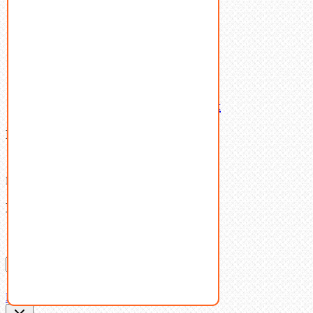
Шпильки
Шплинты
Шпонки
Шпоночная сталь
Штифты
Латунный и бронзовый крепеж
Ваша корзина
(0)
В корзине нет товаров.
Поиск
Don't show this popup again